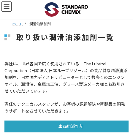
コ
ナ
ン
ビ
テ
ゲ
ン
ー
ホーム
潤滑油添加剤
ツ
シ
へ
ョ
取り扱い潤滑油添加剤一覧
ス
ン
キ
に
ッ
移
プ
動
弊社は、世界各国で広く使用されている The Lubrizol
Corporation（日本法人 日本ルーブリゾール）の高品質な潤滑油添
加剤を、日本国内ディストリビューターとして数多くのエンジン
オイル、潤滑油、金属加工油、グリース製造メーカ様とお取引さ
せていただいています。
専任のテクニカルスタッフが、お客様の課題解決や新製品の開発
のサポートをさせていただきます。
車両用添加剤