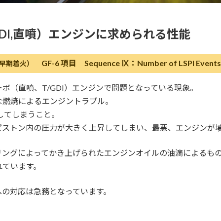
DI,直噴）エンジンに求められる性能
GF-6 項目 Sequence Ⅸ：Number of LSPI Events
行時の早期着火）
ボ（直噴、T/GDI）エンジンで問題となっている現象。
な燃焼によるエンジントラブル。
してしまうこと。
ピストン内の圧力が大きく上昇してしまい、最悪、エンジンが
リングによってかき上げられたエンジンオイルの油滴によるものや
れています。
への対応は急務となっています。