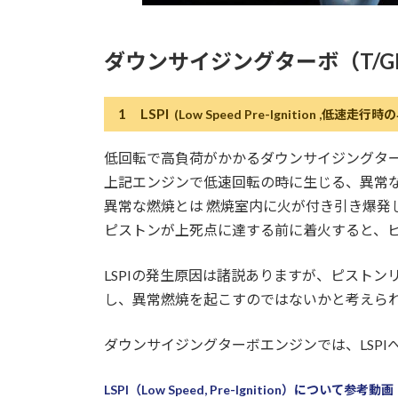
ダウンサイジングターボ（T/G
1 LSPI
(Low Speed Pre-Ignition ,低速走
低回転で高負荷がかかるダウンサイジングター
上記エンジンで低速回転の時に生じる、異常
異常な燃焼とは 燃焼室内に火が付き引き爆発
ピストンが上死点に達する前に着火すると、
LSPIの発生原因は諸説ありますが、ピストン
し、異常燃焼を起こすのではないかと考えら
ダウンサイジングターボエンジンでは、LSPI
LSPI（Low Speed, Pre-Ignition）について参考動画