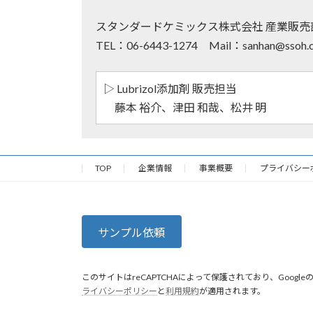
スタンダードケミックス株式会社 産業販売
TEL：06-6443-1274 Mail：sanhan@ssoh.c
▷ Lubrizol添加剤 販売担当
藤本 裕介、津田 和哉、松井 明
TOP
企業情報
事業概要
プライバシー
サンプル依頼
このサイトはreCAPTCHAによって保護されており、Google
ライバシーポリシー
と
利用規約
が適用されます。