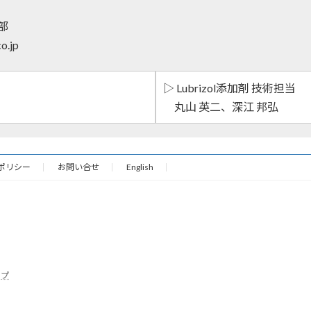
部
o.jp
▷ Lubrizol添加剤 技術担当
丸山 英二、深江 邦弘
ポリシー
お問い合せ
English
の
プ