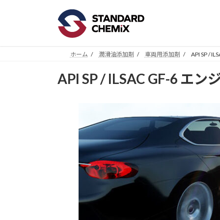
コ
ナ
ン
ビ
テ
ゲ
ン
ー
ツ
シ
ホーム
潤滑油添加剤
車両用添加剤
API SP /
へ
ョ
API SP / ILSAC GF-6
ス
ン
キ
に
ッ
移
プ
動