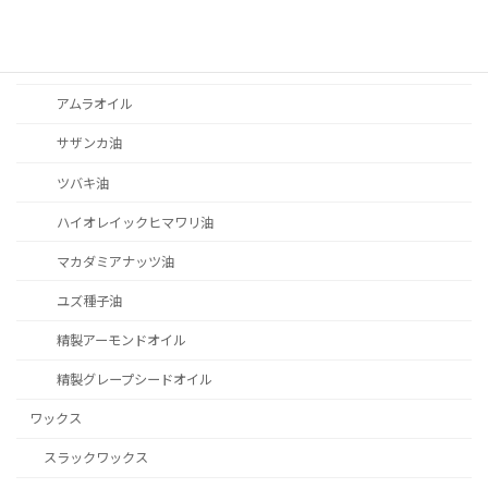
グループⅤ
動・植物油脂
アムラオイル
サザンカ油
ツバキ油
ハイオレイックヒマワリ油
マカダミアナッツ油
ユズ種子油
精製アーモンドオイル
精製グレープシードオイル
ワックス
スラックワックス