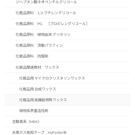
ジヘプタン酸ネオペンチルグリコール
化粧品原料 1,3-ブチレングリコール
化粧品原料 PG ［プロピレングリコール］
化粧品原料 植物由来 グリセリン
化粧品原料 流動パラフィン
化粧品原料 防腐剤
化粧品関連商材 ワックス
化粧品用 マイクロクリスタリンワックス
化粧品用 合成ワックス
化粧品用 高機能特殊ワックス
植物系界面活性剤
含酸素系（MEK）
水素ガス検知テープ HyFinder®