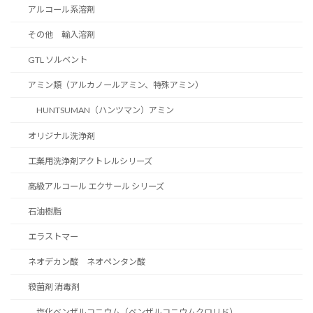
アルコール系溶剤
その他 輸入溶剤
GTL ソルベント
アミン類（アルカノールアミン、特殊アミン）
HUNTSUMAN（ハンツマン）アミン
オリジナル洗浄剤
工業用洗浄剤アクトレルシリーズ
高級アルコール エクサール シリーズ
石油樹脂
エラストマー
ネオデカン酸 ネオペンタン酸
殺菌剤 消毒剤
塩化ベンザルコニウム（ベンザルコニウムクロリド）